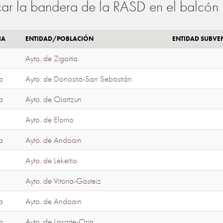
ar la bandera de la RASD en el balcón 
IA
ENTIDAD/POBLACIÓN
ENTIDAD SUBV
Ayto. de Zigoitia
a
Ayto. de Donostia-San Sebastián
a
Ayto. de Oiartzun
Ayto. de Elorrio
a
Ayto. de Andoain
Ayto. de Lekeitio
Ayto. de Vitoria-Gasteiz
a
Ayto. de Andoain
a
Ayto. de Lasarte-Oria