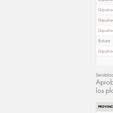
Gipuzko
Gipuzko
Gipuzko
Bizkaia
Gipuzko
Sensibiliz
Aprob
los p
PROVINC