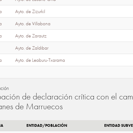
a
Ayto. de Zizurkil
a
Ayto. de Villabona
a
Ayto. de Zarautz
Ayto. de Zaldibar
a
Ayto. de Leaburu-Txarama
ación
ación de declaración crítica con el camb
lanes de Marruecos
IA
ENTIDAD/POBLACIÓN
ENTIDAD SUBV