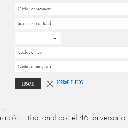
BORRAR FILTROS
BUSCAR
ación
ación Intitucional por el 46 aniversari