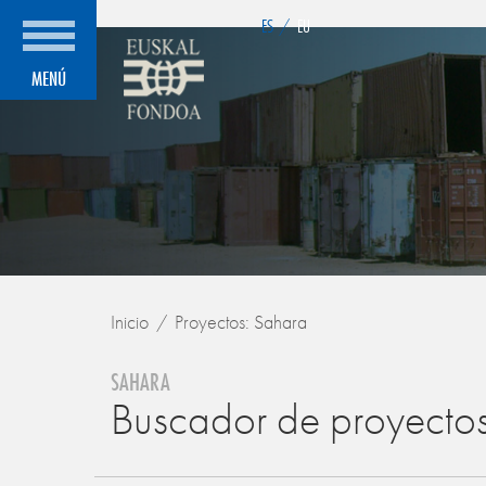
">
ES
/
EU
MENÚ
Inicio
Proyectos: Sahara
SAHARA
Buscador de proyecto