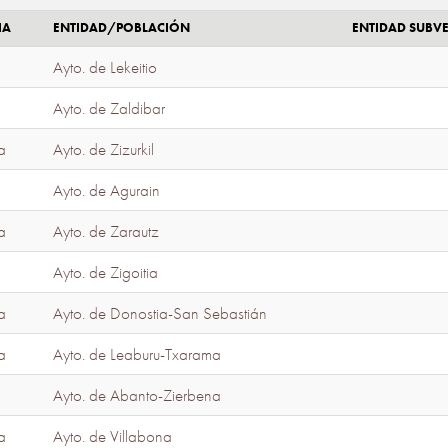
IA
ENTIDAD/POBLACIÓN
ENTIDAD SUBV
Ayto. de Lekeitio
Ayto. de Zaldibar
a
Ayto. de Zizurkil
Ayto. de Agurain
a
Ayto. de Zarautz
Ayto. de Zigoitia
a
Ayto. de Donostia-San Sebastián
a
Ayto. de Leaburu-Txarama
Ayto. de Abanto-Zierbena
a
Ayto. de Villabona