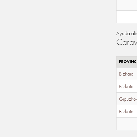
Ayuda ali
Carav
PROVINC
Bizkaia
Bizkaia
Gipuzko
Bizkaia