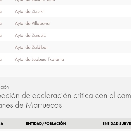
a
Ayto. de Zizurkil
a
Ayto. de Villabona
a
Ayto. de Zarautz
Ayto. de Zaldibar
a
Ayto. de Leaburu-Txarama
ación
ación de declaración crítica con el camb
lanes de Marruecos
IA
ENTIDAD/POBLACIÓN
ENTIDAD SUBV