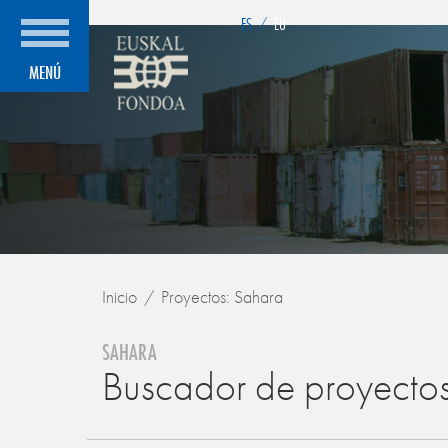
">
ES
/
EU
MENÚ
Inicio
Proyectos: Sahara
SAHARA
Buscador de proyecto