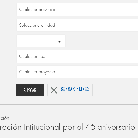
BORRAR FILTROS
BUSCAR
ación
ación Intitucional por el 46 aniversari