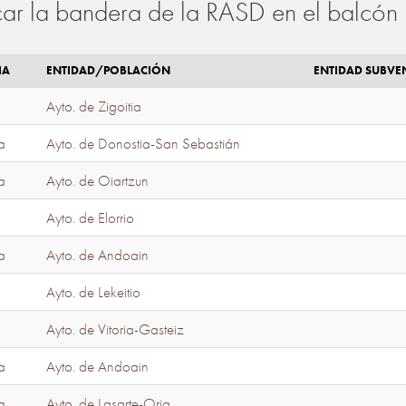
ar la bandera de la RASD en el balcón 
IA
ENTIDAD/POBLACIÓN
ENTIDAD SUBV
Ayto. de Zigoitia
a
Ayto. de Donostia-San Sebastián
a
Ayto. de Oiartzun
Ayto. de Elorrio
a
Ayto. de Andoain
Ayto. de Lekeitio
Ayto. de Vitoria-Gasteiz
a
Ayto. de Andoain
a
Ayto. de Lasarte-Oria