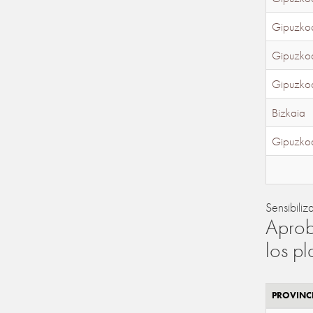
Gipuzko
Gipuzko
Gipuzko
Bizkaia
Gipuzko
Sensibiliz
Aprob
los p
PROVINC