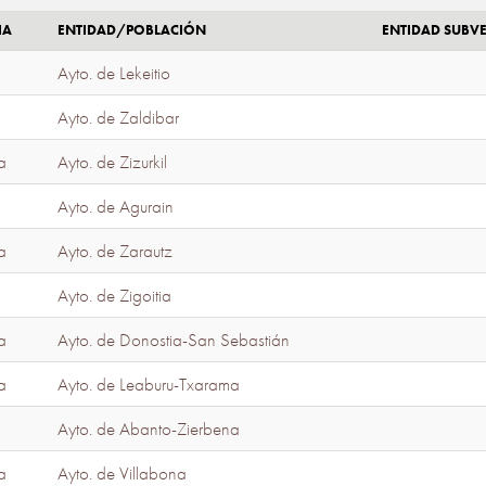
IA
ENTIDAD/POBLACIÓN
ENTIDAD SUBV
Ayto. de Lekeitio
Ayto. de Zaldibar
a
Ayto. de Zizurkil
Ayto. de Agurain
a
Ayto. de Zarautz
Ayto. de Zigoitia
a
Ayto. de Donostia-San Sebastián
a
Ayto. de Leaburu-Txarama
Ayto. de Abanto-Zierbena
a
Ayto. de Villabona