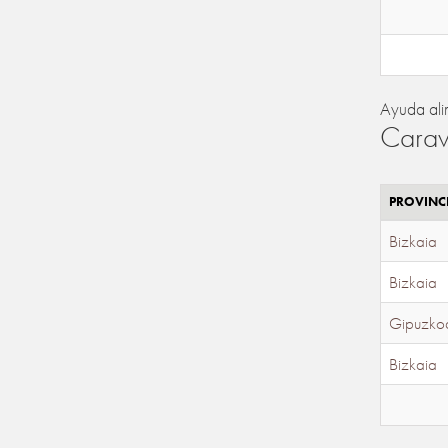
Ayuda ali
Carav
PROVINC
Bizkaia
Bizkaia
Gipuzko
Bizkaia