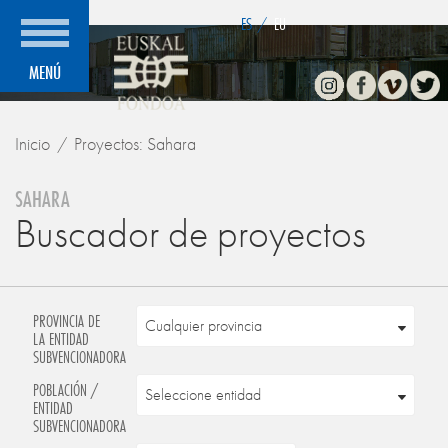
">
ES
/
EU
Instagram
Facebook
Vimeo
Twitte
MENÚ
Inicio
Proyectos: Sahara
SAHARA
Buscador de proyectos
PROVINCIA DE
LA ENTIDAD
SUBVENCIONADORA
POBLACIÓN /
ENTIDAD
SUBVENCIONADORA