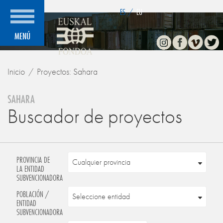
">
ES
/
EU
Instagram
Facebook
Vimeo
Twitte
MENÚ
Inicio
Proyectos: Sahara
SAHARA
Buscador de proyectos
PROVINCIA DE
LA ENTIDAD
SUBVENCIONADORA
POBLACIÓN /
ENTIDAD
SUBVENCIONADORA