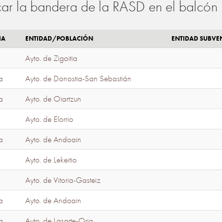
ar la bandera de la RASD en el balcón 
IA
ENTIDAD/POBLACIÓN
ENTIDAD SUBV
Ayto. de Zigoitia
a
Ayto. de Donostia-San Sebastián
a
Ayto. de Oiartzun
Ayto. de Elorrio
a
Ayto. de Andoain
Ayto. de Lekeitio
Ayto. de Vitoria-Gasteiz
a
Ayto. de Andoain
a
Ayto. de Lasarte-Oria