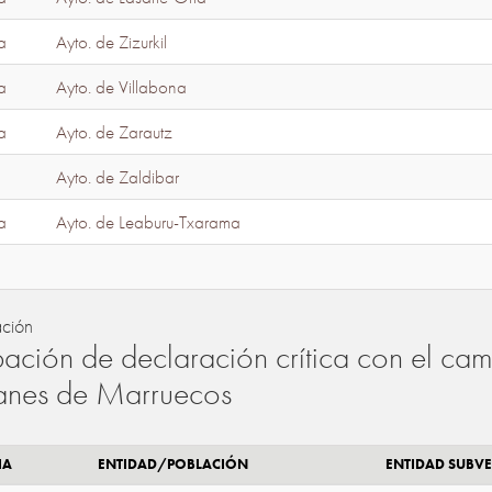
a
Ayto. de Zizurkil
a
Ayto. de Villabona
a
Ayto. de Zarautz
Ayto. de Zaldibar
a
Ayto. de Leaburu-Txarama
ación
ación de declaración crítica con el camb
lanes de Marruecos
IA
ENTIDAD/POBLACIÓN
ENTIDAD SUBV