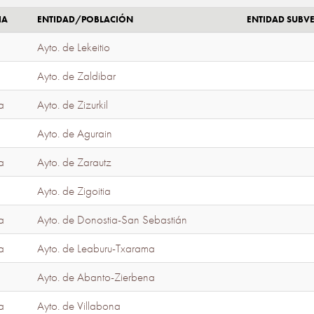
IA
ENTIDAD/POBLACIÓN
ENTIDAD SUBV
Ayto. de Lekeitio
Ayto. de Zaldibar
a
Ayto. de Zizurkil
Ayto. de Agurain
a
Ayto. de Zarautz
Ayto. de Zigoitia
a
Ayto. de Donostia-San Sebastián
a
Ayto. de Leaburu-Txarama
Ayto. de Abanto-Zierbena
a
Ayto. de Villabona