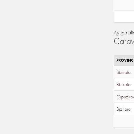
Ayuda ali
Carav
PROVINC
Bizkaia
Bizkaia
Gipuzko
Bizkaia