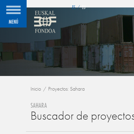
">
ES
/
EU
MENÚ
Inicio
Proyectos: Sahara
SAHARA
Buscador de proyecto