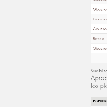
Gipuzko
Gipuzko
Gipuzko
Bizkaia
Gipuzko
Sensibiliz
Aprob
los p
PROVINC