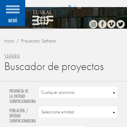
">
ES
/
EU
Instagram
Facebook
Vimeo
Twitte
MENÚ
Inicio
Proyectos: Sahara
SAHARA
Buscador de proyectos
PROVINCIA DE
LA ENTIDAD
SUBVENCIONADORA
POBLACIÓN /
ENTIDAD
SUBVENCIONADORA