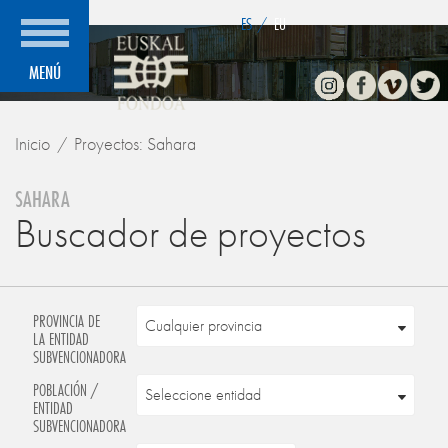
">
ES
/
EU
Instagram
Facebook
Vimeo
Twitte
MENÚ
Inicio
Proyectos: Sahara
SAHARA
Buscador de proyectos
PROVINCIA DE
LA ENTIDAD
SUBVENCIONADORA
POBLACIÓN /
ENTIDAD
SUBVENCIONADORA