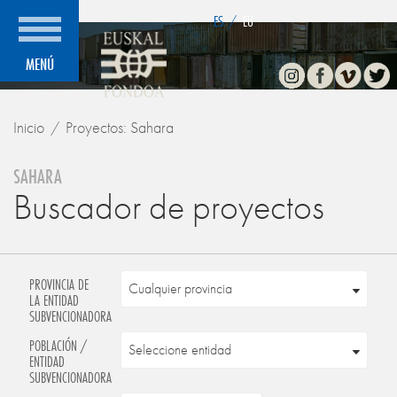
">
ES
/
EU
Instagram
Facebook
Vimeo
Twitte
MENÚ
Inicio
Proyectos: Sahara
SAHARA
Buscador de proyectos
PROVINCIA DE
LA ENTIDAD
SUBVENCIONADORA
POBLACIÓN /
ENTIDAD
SUBVENCIONADORA