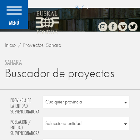
">
ES
/
EU
Instagram
Facebook
Vimeo
Twitte
MENÚ
Inicio
Proyectos: Sahara
SAHARA
Buscador de proyectos
PROVINCIA DE
LA ENTIDAD
SUBVENCIONADORA
POBLACIÓN /
ENTIDAD
SUBVENCIONADORA