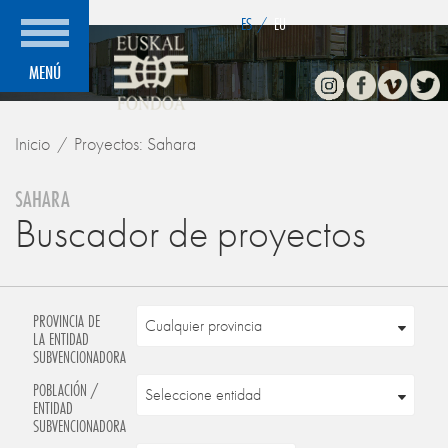
">
ES
/
EU
Instagram
Facebook
Vimeo
Twitte
MENÚ
Inicio
Proyectos: Sahara
SAHARA
Buscador de proyectos
PROVINCIA DE
LA ENTIDAD
SUBVENCIONADORA
POBLACIÓN /
ENTIDAD
SUBVENCIONADORA