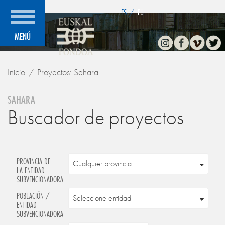
">
ES
/
EU
Instagram
Facebook
Vimeo
Twitte
MENÚ
Inicio
Proyectos: Sahara
SAHARA
Buscador de proyectos
PROVINCIA DE
LA ENTIDAD
SUBVENCIONADORA
POBLACIÓN /
ENTIDAD
SUBVENCIONADORA