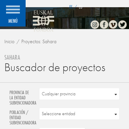
">
ES
/
EU
Instagram
Facebook
Vimeo
Twitte
MENÚ
Inicio
Proyectos: Sahara
SAHARA
Buscador de proyectos
PROVINCIA DE
LA ENTIDAD
SUBVENCIONADORA
POBLACIÓN /
ENTIDAD
SUBVENCIONADORA