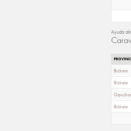
Ayuda ali
Carav
PROVINC
Bizkaia
Bizkaia
Gipuzko
Bizkaia