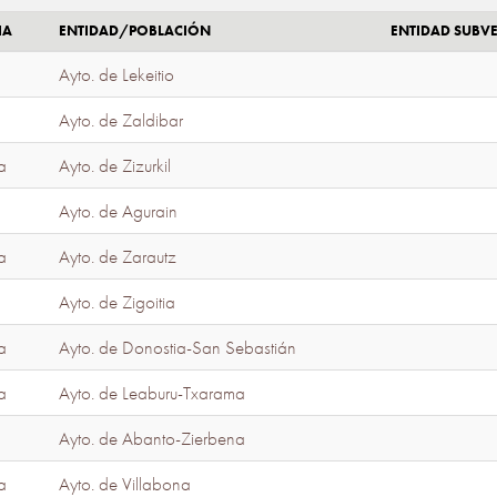
IA
ENTIDAD/POBLACIÓN
ENTIDAD SUBV
Ayto. de Lekeitio
Ayto. de Zaldibar
a
Ayto. de Zizurkil
Ayto. de Agurain
a
Ayto. de Zarautz
Ayto. de Zigoitia
a
Ayto. de Donostia-San Sebastián
a
Ayto. de Leaburu-Txarama
Ayto. de Abanto-Zierbena
a
Ayto. de Villabona