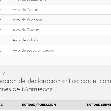
a
Ayto. de Zizurkil
a
Ayto. de Villabona
a
Ayto. de Zarautz
Ayto. de Zaldibar
a
Ayto. de Leaburu-Txarama
ación
ación de declaración crítica con el camb
lanes de Marruecos
IA
ENTIDAD/POBLACIÓN
ENTIDAD SUBV