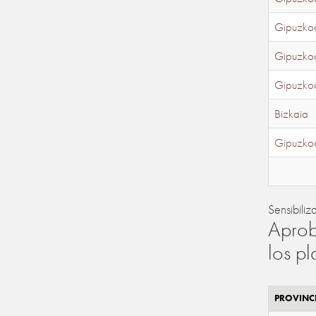
Gipuzko
Gipuzko
Gipuzko
Bizkaia
Gipuzko
Sensibiliz
Aprob
los p
PROVINC