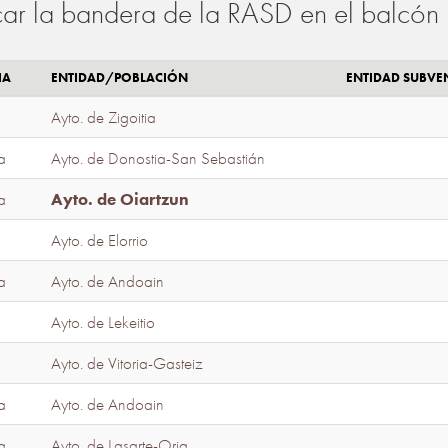
ar la bandera de la RASD en el balcón 
IA
ENTIDAD/POBLACIÓN
ENTIDAD SUBV
Ayto. de Zigoitia
a
Ayto. de Donostia-San Sebastián
a
Ayto. de Oiartzun
Ayto. de Elorrio
a
Ayto. de Andoain
Ayto. de Lekeitio
Ayto. de Vitoria-Gasteiz
a
Ayto. de Andoain
a
Ayto. de Lasarte-Oria