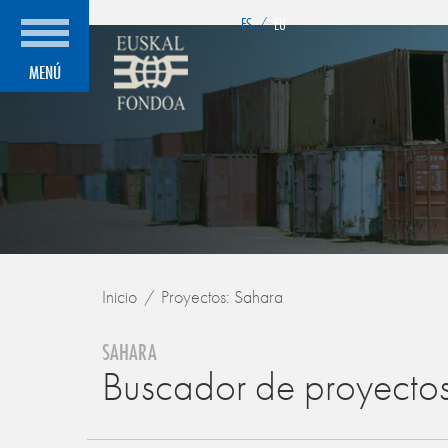
">
ES
/
EU
MENÚ
Inicio
Proyectos: Sahara
SAHARA
Buscador de proyecto