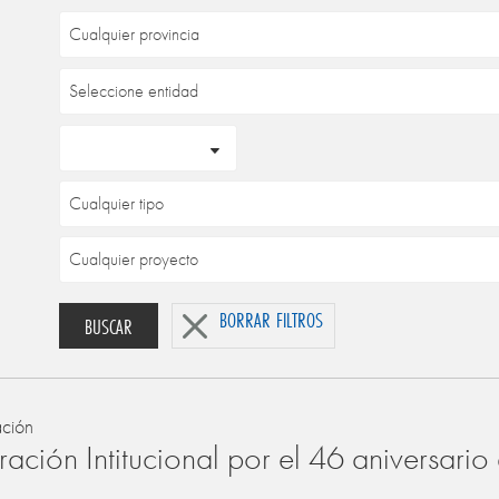
BORRAR FILTROS
BUSCAR
ación
ación Intitucional por el 46 aniversari