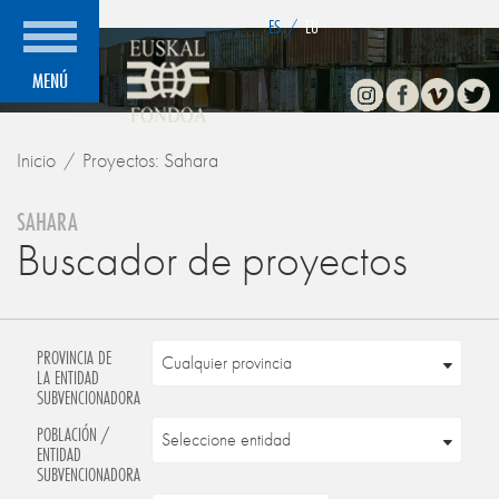
">
ES
/
EU
Instagram
Facebook
Vimeo
Twitte
MENÚ
Inicio
Proyectos: Sahara
SAHARA
Buscador de proyectos
PROVINCIA DE
LA ENTIDAD
SUBVENCIONADORA
POBLACIÓN /
ENTIDAD
SUBVENCIONADORA