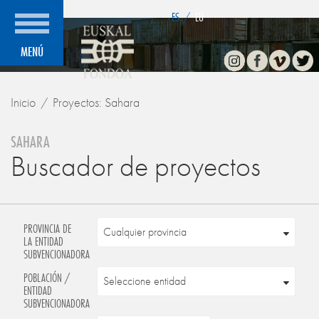
">
ES
/
EU
Instagram
Facebook
Vimeo
Twitte
MENÚ
Inicio
Proyectos: Sahara
SAHARA
Buscador de proyectos
PROVINCIA DE
LA ENTIDAD
SUBVENCIONADORA
POBLACIÓN /
ENTIDAD
SUBVENCIONADORA