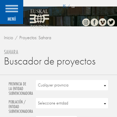
">
ES
/
EU
Instagram
Facebook
Vimeo
Twitte
MENÚ
Inicio
Proyectos: Sahara
SAHARA
Buscador de proyectos
PROVINCIA DE
LA ENTIDAD
SUBVENCIONADORA
POBLACIÓN /
ENTIDAD
SUBVENCIONADORA