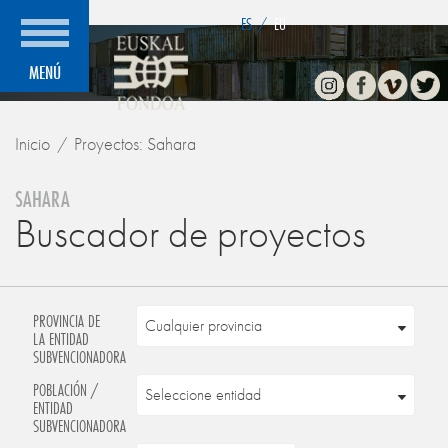
">
ES
/
EU
Instagram
Facebook
Vimeo
Twitte
MENÚ
Inicio
Proyectos: Sahara
SAHARA
Buscador de proyectos
PROVINCIA DE
LA ENTIDAD
SUBVENCIONADORA
POBLACIÓN /
ENTIDAD
SUBVENCIONADORA