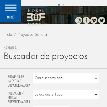
">
ES
/
EU
Instagram
Facebook
Vimeo
Twitte
MENÚ
Inicio
Proyectos: Sahara
SAHARA
Buscador de proyectos
PROVINCIA DE
LA ENTIDAD
SUBVENCIONADORA
POBLACIÓN /
ENTIDAD
SUBVENCIONADORA