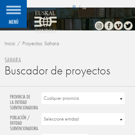
">
ES
/
EU
Instagram
Facebook
Vimeo
Twitte
MENÚ
Inicio
Proyectos: Sahara
SAHARA
Buscador de proyectos
PROVINCIA DE
LA ENTIDAD
SUBVENCIONADORA
POBLACIÓN /
ENTIDAD
SUBVENCIONADORA