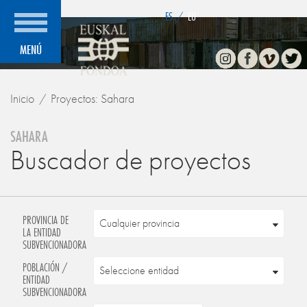
">
ES
/
EU
Instagram
Facebook
Vimeo
Twitte
MENÚ
Inicio
Proyectos: Sahara
SAHARA
Buscador de proyectos
PROVINCIA DE
LA ENTIDAD
SUBVENCIONADORA
POBLACIÓN /
ENTIDAD
SUBVENCIONADORA