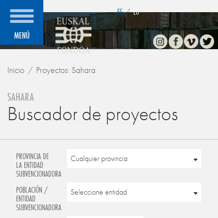
">
ES
/
EU
Instagram
Facebook
Vimeo
Twitte
MENÚ
Inicio
Proyectos: Sahara
SAHARA
Buscador de proyectos
PROVINCIA DE
LA ENTIDAD
SUBVENCIONADORA
POBLACIÓN /
ENTIDAD
SUBVENCIONADORA