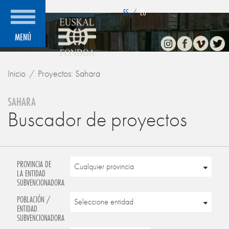
">
ES
/
EU
Instagram
Facebook
Vimeo
Twitte
MENÚ
Inicio
Proyectos: Sahara
SAHARA
Buscador de proyectos
PROVINCIA DE
LA ENTIDAD
SUBVENCIONADORA
POBLACIÓN /
ENTIDAD
SUBVENCIONADORA