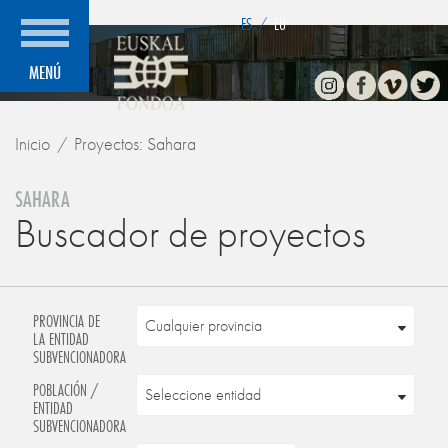
">
ES
/
EU
Instagram
Facebook
Vimeo
Twitte
MENÚ
Inicio
Proyectos: Sahara
SAHARA
Buscador de proyectos
PROVINCIA DE
LA ENTIDAD
SUBVENCIONADORA
POBLACIÓN /
ENTIDAD
SUBVENCIONADORA