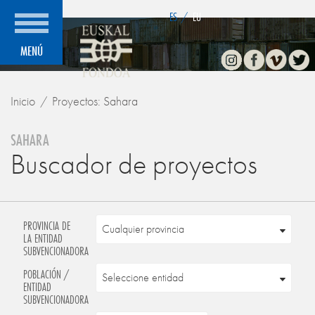
">
ES
/
EU
Instagram
Facebook
Vimeo
Twitte
MENÚ
Inicio
Proyectos: Sahara
SAHARA
Buscador de proyectos
PROVINCIA DE
LA ENTIDAD
SUBVENCIONADORA
POBLACIÓN /
ENTIDAD
SUBVENCIONADORA