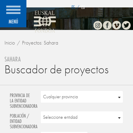
">
ES
/
EU
Instagram
Facebook
Vimeo
Twitte
MENÚ
Inicio
Proyectos: Sahara
SAHARA
Buscador de proyectos
PROVINCIA DE
LA ENTIDAD
SUBVENCIONADORA
POBLACIÓN /
ENTIDAD
SUBVENCIONADORA