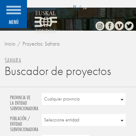
">
ES
/
EU
Instagram
Facebook
Vimeo
Twitte
MENÚ
Inicio
Proyectos: Sahara
SAHARA
Buscador de proyectos
PROVINCIA DE
LA ENTIDAD
SUBVENCIONADORA
POBLACIÓN /
ENTIDAD
SUBVENCIONADORA