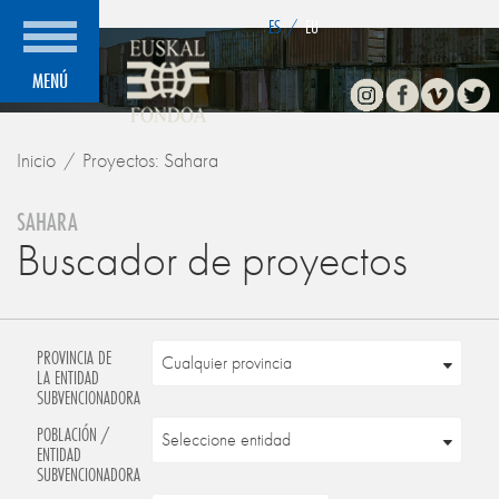
">
ES
/
EU
Instagram
Facebook
Vimeo
Twitte
MENÚ
Inicio
Proyectos: Sahara
SAHARA
Buscador de proyectos
PROVINCIA DE
LA ENTIDAD
SUBVENCIONADORA
POBLACIÓN /
ENTIDAD
SUBVENCIONADORA