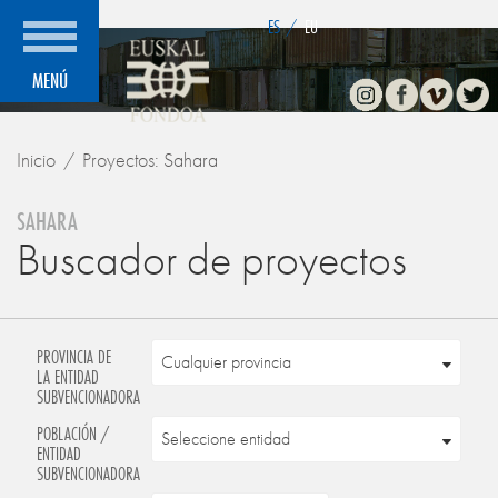
">
ES
/
EU
Instagram
Facebook
Vimeo
Twitte
MENÚ
Inicio
Proyectos: Sahara
SAHARA
Buscador de proyectos
PROVINCIA DE
LA ENTIDAD
SUBVENCIONADORA
POBLACIÓN /
ENTIDAD
SUBVENCIONADORA