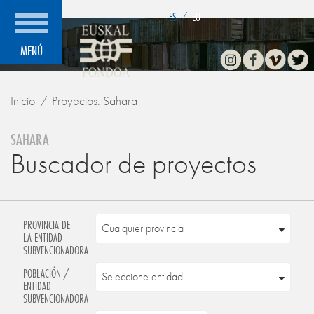
">
ES
/
EU
Instagram
Facebook
Vimeo
Twitte
MENÚ
Inicio
Proyectos: Sahara
SAHARA
Buscador de proyectos
PROVINCIA DE
LA ENTIDAD
SUBVENCIONADORA
POBLACIÓN /
ENTIDAD
SUBVENCIONADORA