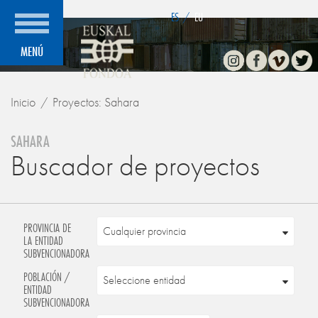
">
ES
/
EU
Instagram
Facebook
Vimeo
Twitte
MENÚ
Inicio
Proyectos: Sahara
SAHARA
Buscador de proyectos
PROVINCIA DE
LA ENTIDAD
SUBVENCIONADORA
POBLACIÓN /
ENTIDAD
SUBVENCIONADORA