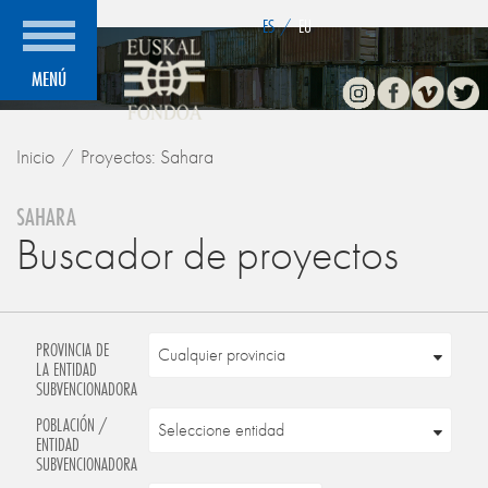
">
ES
/
EU
Instagram
Facebook
Vimeo
Twitte
MENÚ
Inicio
Proyectos: Sahara
SAHARA
Buscador de proyectos
PROVINCIA DE
LA ENTIDAD
SUBVENCIONADORA
POBLACIÓN /
ENTIDAD
SUBVENCIONADORA