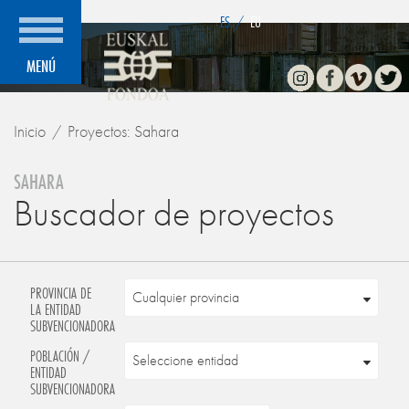
">
ES
/
EU
Instagram
Facebook
Vimeo
Twitte
MENÚ
Inicio
Proyectos: Sahara
SAHARA
Buscador de proyectos
PROVINCIA DE
LA ENTIDAD
SUBVENCIONADORA
POBLACIÓN /
ENTIDAD
SUBVENCIONADORA