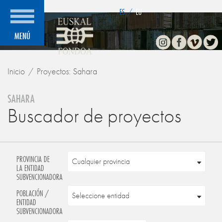
">
ES
/
EU
Instagram
Facebook
Vimeo
Twitte
MENÚ
Inicio
Proyectos: Sahara
SAHARA
Buscador de proyectos
PROVINCIA DE
LA ENTIDAD
SUBVENCIONADORA
POBLACIÓN /
ENTIDAD
SUBVENCIONADORA