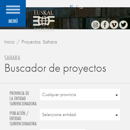
">
ES
/
EU
Instagram
Facebook
Vimeo
Twitte
MENÚ
Inicio
Proyectos: Sahara
SAHARA
Buscador de proyectos
PROVINCIA DE
LA ENTIDAD
SUBVENCIONADORA
POBLACIÓN /
ENTIDAD
SUBVENCIONADORA